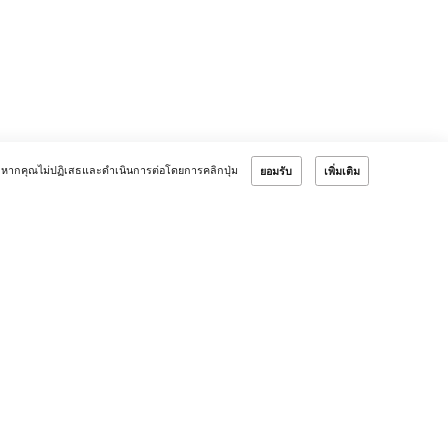
หากคุณไม่ปฏิเสธและดำเนินการต่อโดยการคลิกปุ่ม
ยอมรับ
เพิ่มเติม
ลลูกค้า
Verified by