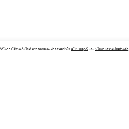
์ที่ดีในการใช้งานเว็บไซต์ ตรวจสอบและทำความเข้าใจ
นโยบายคุกกี้
และ
นโยบายความเป็นส่วนตัว
ฝ่ายสนับสนุน
ศูนย์ดูแ