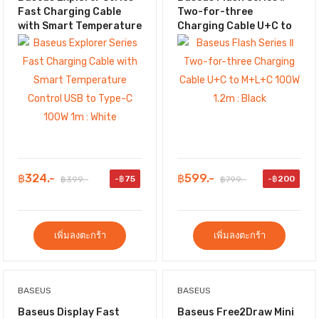
Fast Charging Cable
Two-for-three
with Smart Temperature
Charging Cable U+C to
Control USB to Type-C
M+L+C 100W 1.2m :
100W 1m : White
Black
฿324.-
฿599.-
-฿75
-฿200
฿399.-
฿799.-
เพิ่มลงตะกร้า
เพิ่มลงตะกร้า
BASEUS
BASEUS
Baseus Display Fast
Baseus Free2Draw Mini