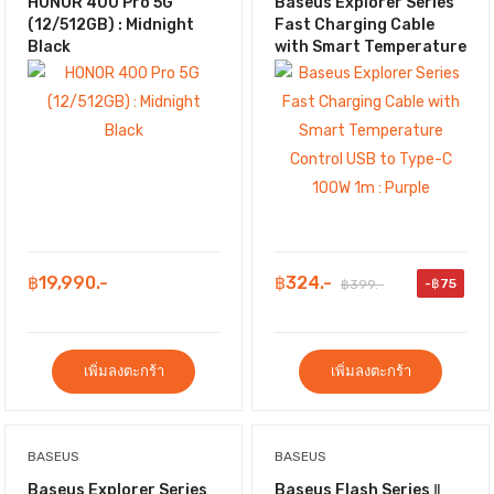
HONOR 400 Pro 5G
Baseus Explorer Series
(12/512GB) : Midnight
Fast Charging Cable
Black
with Smart Temperature
Control USB to Type-C
100W 1m : Purple
฿19,990.-
฿324.-
-฿75
฿399.-
เพิ่มลงตะกร้า
เพิ่มลงตะกร้า
BASEUS
BASEUS
Baseus Explorer Series
Baseus Flash Series Ⅱ