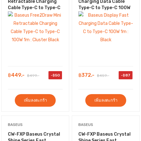
Retractable Charging
Charging Data Cable
Cable Type-C to Type-C
Type-C to Type-C 100W
100W 1m : Cluster Black
1m : Black
฿449.-
฿372.-
-฿50
-฿87
฿499.-
฿459.-
เพิ่มลงตะกร้า
เพิ่มลงตะกร้า
BASEUS
BASEUS
CW-FXP Baseus Crystal
CW-FXP Baseus Crystal
Shine Series Fast
Shine Series Fast