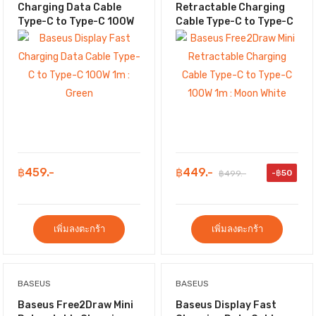
Charging Data Cable
Retractable Charging
Type-C to Type-C 100W
Cable Type-C to Type-C
1m : Green
100W 1m : Moon White
฿459.-
฿449.-
-฿50
฿499.-
เพิ่มลงตะกร้า
เพิ่มลงตะกร้า
BASEUS
BASEUS
Baseus Free2Draw Mini
Baseus Display Fast