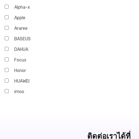
Alpha-x
Apple
Araree
BASEUS
DAHUA
Focus
Honor
HUAWEI
imoo
Infinix
iQOO
JBL
Marshall
ติดต่อเราได้ที่