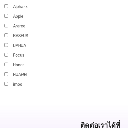
Alpha-x
Apple
Araree
BASEUS
DAHUA
Focus
Honor
HUAWEI
imoo
Infinix
iQOO
JBL
Marshall
ติดต่อเราได้ที่