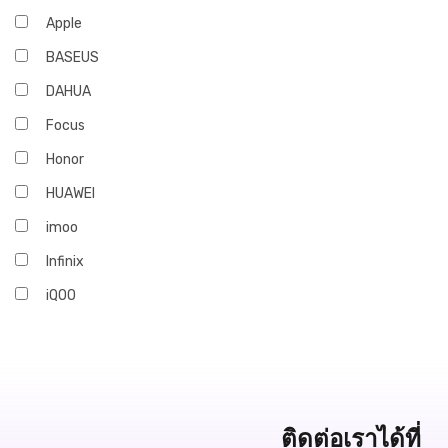
Apple
BASEUS
DAHUA
Focus
Honor
HUAWEI
imoo
Infinix
iQOO
JBL
Marshall
OPPO
realme
ติดต่อเราได้ที่