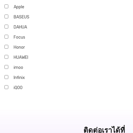
Apple
BASEUS
DAHUA
Focus
Honor
HUAWEI
imoo
Infinix
iQOO
JBL
Marshall
OPPO
realme
ติดต่อเราได้ที่