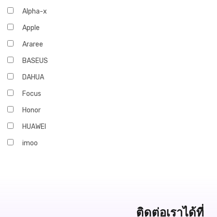
Alpha-x
Apple
Araree
BASEUS
DAHUA
Focus
Honor
HUAWEI
imoo
Infinix
iQOO
JBL
Marshall
ติดต่อเราได้ที่