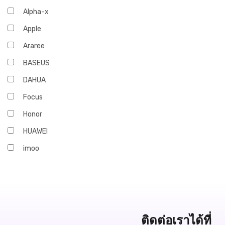
Alpha-x
Apple
Araree
BASEUS
DAHUA
Focus
Honor
HUAWEI
imoo
Infinix
iQOO
JBL
Marshall
ติดต่อเราได้ที่