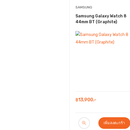
Samsung
SAMSUNG
SOONBOX
Samsung Galaxy Watch 8
44mm BT (Graphite)
TECNO
UVOLT
Veger
vivo
Xiaomi
฿13,900.-
เพิ่มลงตะกร้า