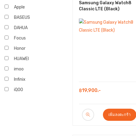
Samsung Galaxy Watch8
Apple
Classic LTE (Black)
BASEUS
DAHUA
Focus
Honor
HUAWEI
imoo
Infinix
iQOO
฿19,900.-
JBL
Marshall
เพิ่มลงตะกร้า
OPPO
realme