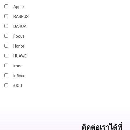
Apple
BASEUS
DAHUA
Focus
Honor
HUAWEI
imoo
Infinix
iQOO
JBL
Marshall
OPPO
realme
ติดต่อเราได้ที่