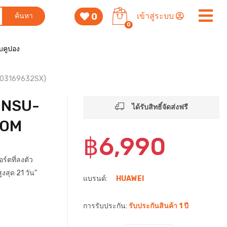
0
เข้าสู่ระบบ
ค้นหา
0
็บคูปอง
103169632SX)
ONSU-
ได้รับสิทธิ์จัดส่งฟรี
TOM
฿6,990
์ตที่ลงตัว
สุด 21 วัน"
แบรนด์:
HUAWEI
การรับประกัน:
รับประกันสินค้า 1 ปี