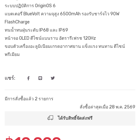
ระบบปฏิบัติการ OriginOS 6
แบตเตอรี่ BlueVolt ความจุสูง 6500mAh รองรับชาร์จไว 90W
FlashCharge
ทนน้ำทนฝุ่นระดับ IP68 และ IP69
หน้าจอ OLED ดีไซน์แบนราบ อัตรารีเฟรช 120Hz
ขอบตัวเครื่องอะลูมิเนียมเกรดอากาศยาน แข็งแรง ทนทาน ดีไซน์
พรีเมียม
แชร์:
มีการสั่งซื้อแล้ว 2 รายการ
สั่งซื้อล่าสุดเมื่อ 28 พ.ค. 2569
ได้รับสิทธิ์จัดส่งฟรี