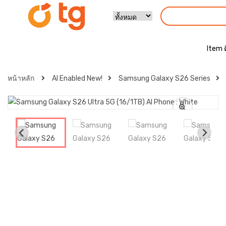
Item 
หน้าหลัก
AI Enabled New!
Samsung Galaxy S26 Series