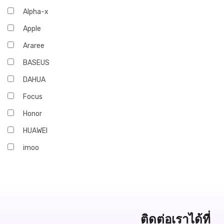
Alpha-x
Apple
Araree
BASEUS
DAHUA
Focus
Honor
HUAWEI
imoo
Infinix
iQOO
JBL
Marshall
ติดต่อเราได้ที่