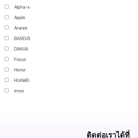
Alpha-x
Apple
Araree
BASEUS
DAHUA
Focus
Honor
HUAWEI
imoo
Infinix
iQOO
JBL
Marshall
ติดต่อเราได้ที่