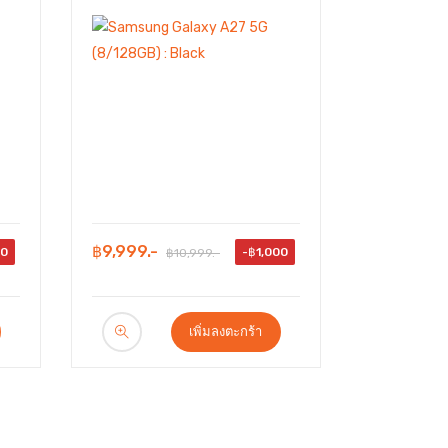
฿9,999.-
00
-฿1,000
฿10,999.-
เพิ่มลงตะกร้า