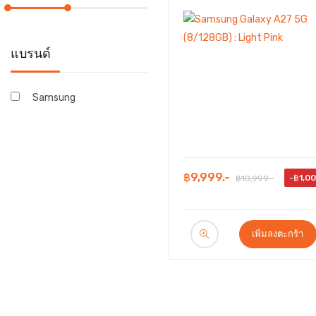
แบรนด์
Samsung
฿9,999.-
-฿1,0
฿10,999.-
เพิ่มลงตะกร้า